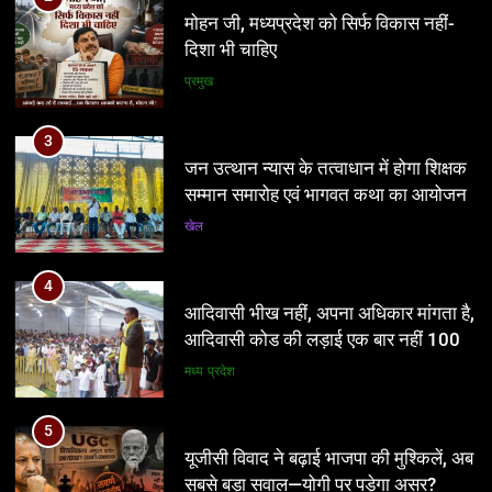
आदिवासी भीख नहीं, अपना अधिकार मांगता है,
जन उत्थान न्यास के तत्वाधान में होगा शिक्षक
आदिवासी कोड की लड़ाई एक बार नहीं 100
सम्मान समारोह एवं भागवत कथा का आयोजन
बार लड़ेंगे: उमंग सिंघार
मध्य प्रदेश
खेल
5
4
यूजीसी विवाद ने बढ़ाई भाजपा की मुश्किलें, अब
आदिवासी भीख नहीं, अपना अधिकार मांगता है,
सबसे बड़ा सवाल—योगी पर पड़ेगा असर?
आदिवासी कोड की लड़ाई एक बार नहीं 100
नई दिल्ली
बार लड़ेंगे: उमंग सिंघार
मध्य प्रदेश
6
5
आठवां वेतनमान अटका, एक करोड़ से ज्यादा
यूजीसी विवाद ने बढ़ाई भाजपा की मुश्किलें, अब
परिवारों की नजर सरकार पर
सबसे बड़ा सवाल—योगी पर पड़ेगा असर?
प्रमुख
नई दिल्ली
7
6
आज से भारतीय जनता युवा मोर्चा ग्वालियर
आठवां वेतनमान अटका, एक करोड़ से ज्यादा
महानगर का हर कार्यकर्ता अपने आप को जिला
परिवारों की नजर सरकार पर