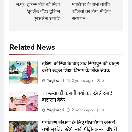
navigation
म.प्र. टूरिज्म बोर्ड को मिला
ग्वालियर के सभी नर्सिंग
‘इनलेंड वॉटर टूरिज्म
कॉलेजों का होगा भौतिक
एक्सलेंस अवॉर्ड’
सत्यापन
Related News
दक्षिण कोरिया के बाद अब सिंगापुर की यात्रा
करेंगे स्कूल शिक्षा विभाग के लोक सेवक
Yugkranti
2 years ago
0
स्वच्छता की कहानी बयां कर रहे हैं स्मार्ट
वाशरूम कैफे
Yugkranti
2 years ago
0
पर्यावरण संरक्षण के लिए पौधारोपण जरूरी
तभी सुरक्षित रहेगी भावी पीढ़ी- अभय चौधरी