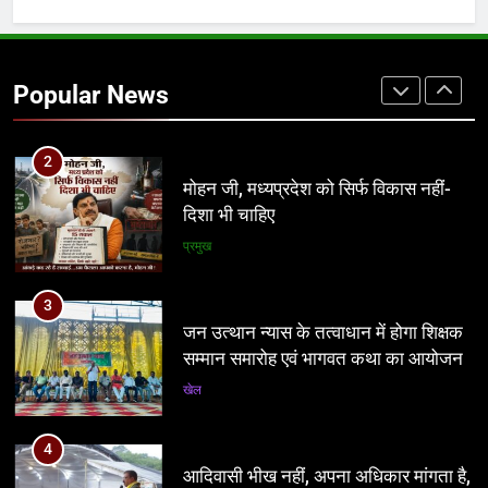
2
मोहन जी, मध्यप्रदेश को सिर्फ विकास नहीं-
दिशा भी चाहिए
Popular News
प्रमुख
3
जन उत्थान न्यास के तत्वाधान में होगा शिक्षक
सम्मान समारोह एवं भागवत कथा का आयोजन
खेल
4
आदिवासी भीख नहीं, अपना अधिकार मांगता है,
आदिवासी कोड की लड़ाई एक बार नहीं 100
बार लड़ेंगे: उमंग सिंघार
मध्य प्रदेश
5
यूजीसी विवाद ने बढ़ाई भाजपा की मुश्किलें, अब