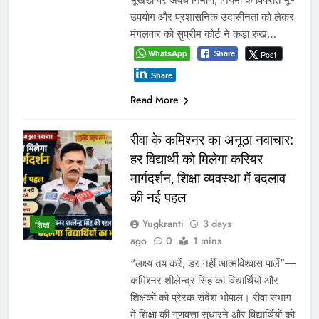
अभी अभी
आईआईटी बॉम्बे का प्रशिक्षण या भ्रष्टाचार पर पर्दा? मध्य प्रदेश के लोक
निर्माण विभाग पर उठे बड़े सवाल
नवनियुक्त भाजयुमो जिला अध्यक्ष का वरिष्ठ नेतृत्व के सान्निध्य और हजारों
युवाओं के समक्ष पदभार ग्रहण समारोह कल
मंत्री विजयवर्गीय ने भाजपा प्रदेश कार्यालय में कार्यकर्ताओं की सुनी
जनसमस्याएं
बच्चों की सुरक्षा पर सरकार श्वेत पत्र जारी करे: जीतू पटवारी
ग्वालियर जलभराव: अफसरों के दौरे और निर्देशों से नहीं, नालों/जल