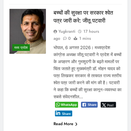
Post
Share
Read More
वादे कर मुकर जाना भाजपा की
पहचान, किसान फिर ठगे जा रहे :
कमलनाथ
Yugkranti
3 days
ago
0
1 mins
मध्य प्रदेश
पूर्व मुख्यमंत्री बोले- मूंग खरीदी और खाद
उपलब्धता के वादे पूरे नहीं हुए, सरकार
किसानों को दोबारा आंदोलन के लिए मजबूर
कर रही है। भोपाल, 4 अगस्त 2026। पूर्व
मुख्यमंत्री ने भाजपा सरकार पर किसानों से
किए गए वादे पूरे नहीं करने का आरोप लगाया
है। उन्होंने कहा कि पिछले सप्ताह किसानों के
आंदोलन के…