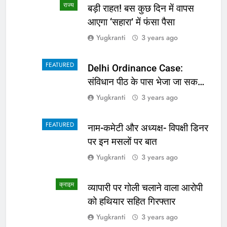
राज्य
school में भूत की अफवाह से बच्चे
हुए भयभीत, प्राचार्य ने कहा शराबी ने
उड़ाई अफवाह
Yugkranti
3 years ago
FASHION
सनी देओल की गदर के खिलाफ क्यों
था बॉलीवुड? कपिल शर्मा के शो पर
सामने आई सच्चाई
Yugkranti
3 years ago
स्वास्थ्य
संकेत बताते हैं पेट में हो गए हैं कीड़े,
वक्त रहते नहीं दिया ध्यान तो खराब हो
जाएगी हालत
Yugkranti
3 years ago
लाइफ स्टाइल
Heart Health: दिल का रखना
चाहते हैं ख्याल तो खाना शुरू कर दें ये
4 चीजें
Yugkranti
3 years ago