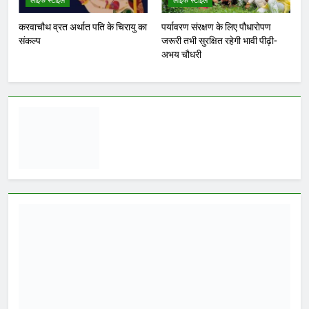
नियुक्ति से निर्माण तक यदि भ्रष्टाचार हावी है,
तो केवल तकनीकी प्रशिक्षण से कैसे सुधरेगी
गुणवत्ता? भोपाल। मध्य प्रदेश सरकार ने दावा
किया है कि लोक निर्माण विभाग (PWD) के
अभियंताओं को भारतीय प्रौद्योगिकी संस्थान
(आईआईटी) बॉम्बे में अत्याधुनिक तकनीकी
प्रशिक्षण दिया जा रहा है, जिससे प्रदेश में
गुणवत्तापूर्ण, सुरक्षित और आधुनिक
अधोसंरचना निर्माण को…
WhatsApp
Post
Share
Share
Read More
नवनियुक्त भाजयुमो जिला अध्यक्ष
का वरिष्ठ नेतृत्व के सान्निध्य और
हजारों युवाओं के समक्ष पदभार
ग्रहण समारोह कल