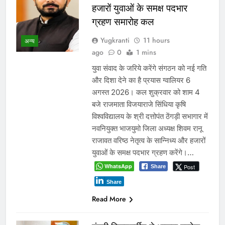
और निर्देशों से नहीं, नालों/जल
निकासी पर कब्जे हटाने से निकलेगा
समाधान!
Yugkranti
2 days
अन्य
ago
0
1 mins
24 घंटे में अतिक्रमण हटाने का नोटिस आज
भी कागजों में दफन, जलभराव के बाद
प्रशासन की ‘एक्शन फोटो’ पर उठे सवाल
ग्वालियर 5 अगस्त 2026। पिछले 24 घंटों
की लगातार बारिश के बाद शहर के कई हिस्से
जलमग्न हो गए। इसके बाद कलेक्टर रुचिका
चौहान और नगर निगम आयुक्त संघ प्रिय ने
शहर का…
WhatsApp
Post
Share
Share
Read More