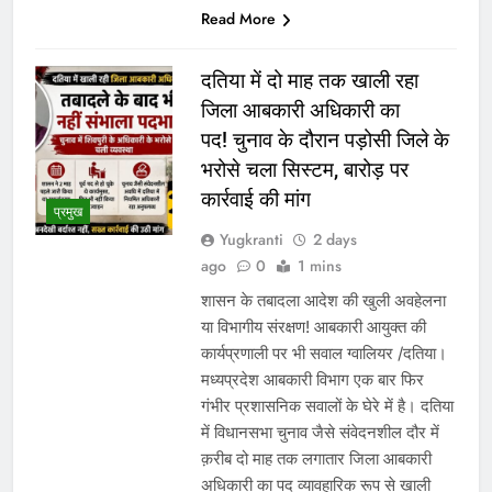
मंगलवार को सुप्रीम कोर्ट ने कड़ा रुख…
WhatsApp
Post
Share
Share
Read More
रीवा के कमिश्नर का अनूठा नवाचार:
हर विद्यार्थी को मिलेगा करियर
मार्गदर्शन, शिक्षा व्यवस्था में बदलाव
की नई पहल
Yugkranti
3 days
शिक्षा
ago
0
1 mins
“लक्ष्य तय करें, डर नहीं आत्मविश्वास पालें”—
कमिश्नर शीलेन्द्र सिंह का विद्यार्थियों और
शिक्षकों को प्रेरक संदेश भोपाल। रीवा संभाग
में शिक्षा की गुणवत्ता सुधारने और विद्यार्थियों को
समय रहते सही करियर दिशा देने के उद्देश्य से
संभागायुक्त शीलेन्द्र सिंह ने एक अभिनव पहल