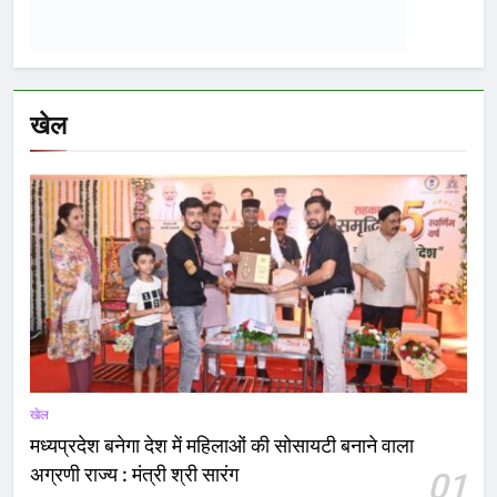
खेल
शिक्षा
02
सांदीपनि शास.मॉडल स्कूल डीडी नगर में समर कैंप का
समापन समारोह संपन्न
खेल
03
विधायक क्रिकेट प्रीमियर लीग: वार्ड क्रमांक 19, 22, 45,
57 एवं 59 की टीमों के बीच हुआ मैच
खेल
04
मंत्री श्री विश्वास सारंग ने किया ग्रीष्मकालीन खेल
प्रशिक्षण शिविर आरोह-2026 का शुभारंभ
Latest
posts
राज्य
बड़ी राहत! बस कुछ दिन में वापस