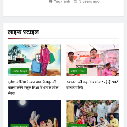
करवाचौथ व्रत अर्थात पति के चिरायु का
पर्यावरण संरक्षण के लिए पौधारोपण
संकल्प
जरूरी तभी सुरक्षित रहेगी भावी पीढ़ी-
अभय चौधरी
आईआईटी बॉम्बे का प्रशिक्षण या
भ्रष्टाचार पर पर्दा? मध्य प्रदेश के
लोक निर्माण विभाग पर उठे बड़े
सवाल
Yugkranti
7 hours
मध्य प्रदेश
ago
0
1 mins