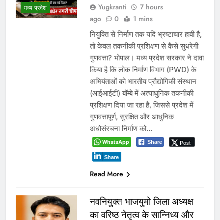
पत्र जारी करे: जीतू पटवारी
Yugkranti
17 hours
ago
0
1 mins
भोपाल, 6 अगस्त 2026। मध्यप्रदेश
मध्य प्रदेश
कांग्रेस अध्यक्ष जीतू पटवारी ने प्रदेश में बच्चों
के अपहरण और गुमशुदगी के बढ़ते मामलों पर
चिंता जताते हुए मुख्यमंत्री डॉ. मोहन यादव को
पत्र लिखकर सरकार से तत्काल राज्य स्तरीय
श्वेत पत्र जारी करने की मांग की है। पटवारी
ने कहा कि बच्चों की सुरक्षा कानून-व्यवस्था का
सबसे संवेदनशील…
WhatsApp
Post
Share
Share
Read More
ग्वालियर जलभराव: अफसरों के दौरे