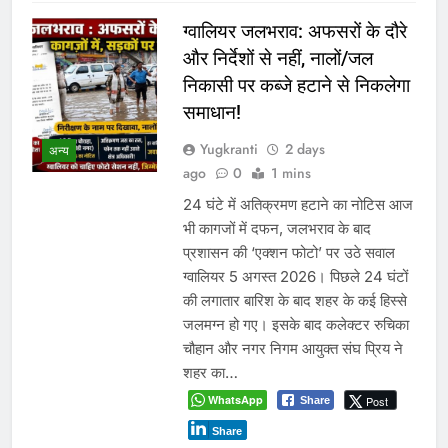
WhatsApp
Post
Share
Share
Read More
अवैध निर्माण पर सुप्रीम कोर्ट सख्त:
राज्यों को फटकार, अधिकारियों पर
अवमानना की कार्रवाई के संकेत
Yugkranti
3 days
ago
0
1 mins
नई दिल्ली
सील भवन दोबारा खोलने वालों पर FIR के
निर्देश,आवासीय क्षेत्रों में अवैध भू-उपयोग पर
कड़ा रुख भोपाल के अवैध निर्माण और भू-
उपयोग मामले में 5 अगस्त को होगी अहम
सुनवाई नई दिल्ली। देशभर में आवासीय
भूखंडों पर अवैध निर्माण, नियमों के विपरीत भू-
उपयोग और प्रशासनिक उदासीनता को लेकर