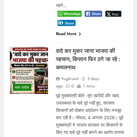
शुरू की है। इस नवाचार के तहत संभाग के
शिक्षकों को देश…
WhatsApp
Post
Share
Share
Read More
इंदौर में किसके संरक्षण में चल रहा
आबकारी सिंडिकेट?
Yugkranti
3 days
ago
0
1 mins
ट्रांसफर आदेश ठंडे बस्ते में, अवैध शराब
प्रमुख
कारोबार पर भी सवाल भोपाल-इंदौर 4 जुलाई
2026। एक ओर मध्य प्रदेश के मुख्यमंत्री
डॉ. मोहन यादव का गृह नगर उज्जैन प्रदेश
का पहला ऐसा बड़ा शहर बन चुका है, जहां
शराब की दुकानों को पूरी तरह समाप्त कर दिया