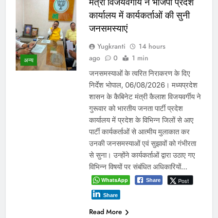
दतिया में दो माह तक खाली रहा
जिला आबकारी अधिकारी का
पद! चुनाव के दौरान पड़ोसी जिले के
भरोसे चला सिस्टम, बारोड़ पर
कार्रवाई की मांग
प्रमुख
Yugkranti
2 days
ago
0
1 mins
शासन के तबादला आदेश की खुली अवहेलना
या विभागीय संरक्षण! आबकारी आयुक्त की
कार्यप्रणाली पर भी सवाल ग्वालियर /दतिया।
मध्यप्रदेश आबकारी विभाग एक बार फिर
गंभीर प्रशासनिक सवालों के घेरे में है। दतिया
में विधानसभा चुनाव जैसे संवेदनशील दौर में
क़रीब दो माह तक लगातार जिला आबकारी
अधिकारी का पद व्यावहारिक रूप से खाली
रहने…
WhatsApp
Share