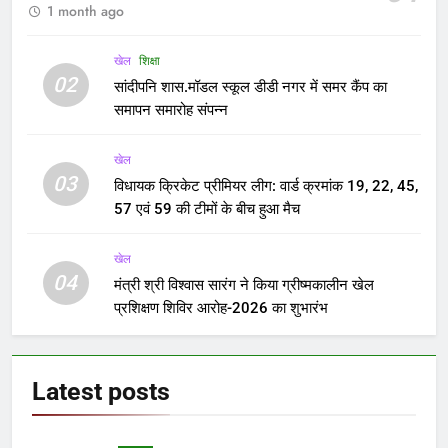
आएगा ‘सहारा’ में फंसा पैसा
Yugkranti
3 years ago
FEATURED
Delhi Ordinance Case:
संविधान पीठ के पास भेजा जा सकता
है अध्यादेश का मामला
Yugkranti
3 years ago
FEATURED
नाम-कमेटी और अध्यक्ष- विपक्षी डिनर
पर इन मसलों पर बात
Yugkranti
3 years ago
क्राइम
व्यापारी पर गोली चलाने वाला आरोपी
को हथियार सहित गिरफ्तार
Yugkranti
3 years ago