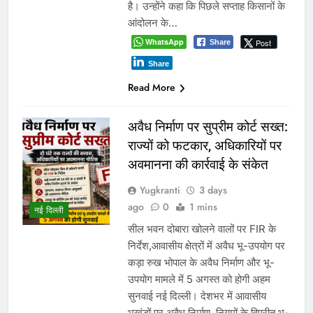
गया है। वहीं दूसरी ओर मुख्यमंत्री के
प्रभार…
WhatsApp
Post
Share
Share
Read More
1
2
3
…
340
करियर
Search
SEARCH