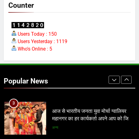
अन्य
Counter
1
यूजीसी विवाद ने बढ़ाई भाजपा की मुश्किलें, अब
सबसे बड़ा सवाल—योगी पर पड़ेगा असर?
Users Today : 150
Users Yesterday : 1119
नई दिल्ली
Who's Online : 5
2
आठवां वेतनमान अटका, एक करोड़ से ज्यादा
परिवारों की नजर सरकार पर
Popular News
प्रमुख
3
आज से भारतीय जनता युवा मोर्चा ग्वालियर
महानगर का हर कार्यकर्ता अपने आप को जिला
अध्यक्ष समझे – शिवम रानू राजावत
अन्य