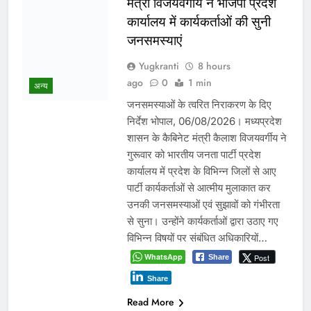
ग्वालियर जलभराव: अफसरों के दौरे
और निर्देशों से नहीं, नालों/जल
निकासी पर कब्जे हटाने से निकलेगा
समाधान!
Yugkranti
1 day
अन्य
ago
0
1 mins
24 घंटे में अतिक्रमण हटाने का नोटिस आज
भी कागजों में दफन, जलभराव के बाद
प्रशासन की ‘एक्शन फोटो’ पर उठे सवाल
ग्वालियर 5 अगस्त 2026। पिछले 24 घंटों
की लगातार बारिश के बाद शहर के कई हिस्से
जलमग्न हो गए। इसके बाद कलेक्टर रुचिका
चौहान और नगर निगम आयुक्त संघ प्रिय ने
शहर का…
WhatsApp
Post
Share
Share
Read More