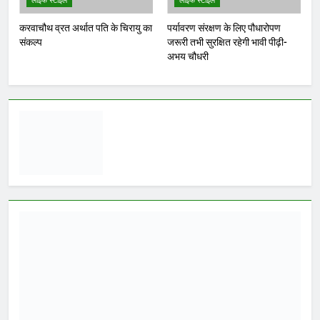
करवाचौथ व्रत अर्थात पति के चिरायु का
पर्यावरण संरक्षण के लिए पौधारोपण
संकल्प
जरूरी तभी सुरक्षित रहेगी भावी पीढ़ी-
अभय चौधरी
आईआईटी बॉम्बे का प्रशिक्षण या
भ्रष्टाचार पर पर्दा? मध्य प्रदेश के
लोक निर्माण विभाग पर उठे बड़े
सवाल
Yugkranti
1 hour
मध्य प्रदेश