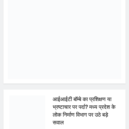
ग्रहण समारोह कल
Yugkranti
5 hours
अन्य
ago
0
1 mins
युवा संवाद के जरिये करेंगे संगठन को नई गति
और दिशा देने का है प्रयास ग्वालियर 6
अगस्त 2026। कल शुक्रवार को शाम 4
बजे राजमाता विजयाराजे सिंधिया कृषि
विश्वविद्यालय के श्री दत्तोपंत ठेंगड़ी सभागार में
नवनियुक्त भाजयुमो जिला अध्यक्ष शिवम रानू
राजावत वरिष्ठ नेतृत्व के सान्निध्य और हजारों
युवाओं के समक्ष पदभार ग्रहण करेंगे।…
WhatsApp
Post
Share
Share
Read More
मंत्री विजयवर्गीय ने भाजपा प्रदेश