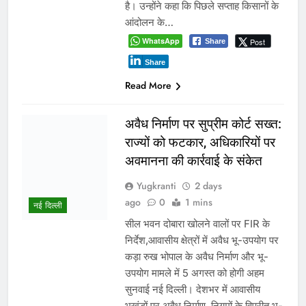
संभागायुक्त शीलेन्द्र सिंह ने एक अभिनव पहल
शुरू की है। इस नवाचार के तहत संभाग के
शिक्षकों को देश…
WhatsApp
Post
Share
Share
Read More
इंदौर में किसके संरक्षण में चल रहा
आबकारी सिंडिकेट?
Yugkranti
3 days
ago
0
1 mins
ट्रांसफर आदेश ठंडे बस्ते में, अवैध शराब
प्रमुख
कारोबार पर भी सवाल भोपाल-इंदौर 4 जुलाई
2026। एक ओर मध्य प्रदेश के मुख्यमंत्री
डॉ. मोहन यादव का गृह नगर उज्जैन प्रदेश
का पहला ऐसा बड़ा शहर बन चुका है, जहां