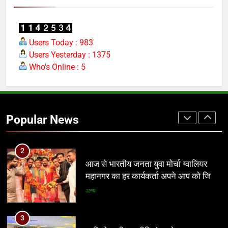
1
आठवां वेतनमान अटका, एक करोड़ से ज्यादा
Users Today : 983
परिवारों की नजर सरकार पर
Users Yesterday : 1375
प्रमुख
Who's Online : 5
2
आज से भारतीय जनता युवा मोर्चा ग्वालियर
महानगर का हर कार्यकर्ता अपने आप को जिला
Popular News
अध्यक्ष समझे – शिवम रानू राजावत
अन्य
3
प्रतिशोध की राजनीति बंद करे भाजपा
सरकार, कांग्रेस अन्याय के खिलाफ निर्णायक
संघर्ष करेगी
मध्य प्रदेश
4