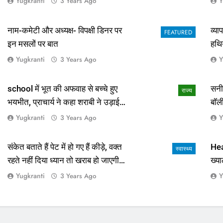
Yugkranti
Y
3 Years Ago
नाम-कमेटी और अध्यक्ष- विपक्षी डिनर पर
व्य
FEATURED
इन मसलों पर बात
हथि
Yugkranti
Y
3 Years Ago
school में भूत की अफवाह से बच्चे हुए
सनी
राज्य
भयभीत, प्राचार्य ने कहा शराबी ने उड़ाई
बॉल
अफवाह
आई 
Yugkranti
Y
3 Years Ago
संकेत बताते हैं पेट में हो गए हैं कीड़े, वक्त
Hea
स्वास्थ्य
रहते नहीं दिया ध्यान तो खराब हो जाएगी
ख्या
हालत
Yugkranti
Y
3 Years Ago