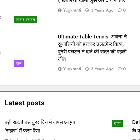
ो
हैं ख्याल तो खाना शुरू कर दें ये 4 चीजें
Yugkranti
3 Years Ago
0
0
लाइफ स्टाइल
Ultimate Table Tennis: अर्चना ने
सुथासिनी को हराकर उलटफेर किया,
पुनेरी पलटन ने दर्ज की सत्र की पहली
0
जीत
खेल
Yugkranti
3 Years Ago
0
Latest
posts
बड़ी राहत! बस कुछ दिन में वापस आएगा
Del
राज्य
‘सहारा’ में फंसा पैसा
के 
माम