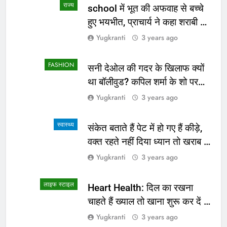
राज्य
school में भूत की अफवाह से बच्चे
हुए भयभीत, प्राचार्य ने कहा शराबी ने
उड़ाई अफवाह
Yugkranti
3 years ago
FASHION
सनी देओल की गदर के खिलाफ क्यों
था बॉलीवुड? कपिल शर्मा के शो पर
सामने आई सच्चाई
Yugkranti
3 years ago
स्वास्थ्य
संकेत बताते हैं पेट में हो गए हैं कीड़े,
वक्त रहते नहीं दिया ध्यान तो खराब हो
जाएगी हालत
Yugkranti
3 years ago
लाइफ स्टाइल
Heart Health: दिल का रखना
चाहते हैं ख्याल तो खाना शुरू कर दें ये
4 चीजें
Yugkranti
3 years ago