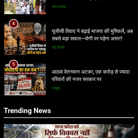
बार लड़ेंगे: उमंग सिंघार
मध्य प्रदेश
4
यूजीसी विवाद ने बढ़ाई भाजपा की मुश्किलें, अब
सबसे बड़ा सवाल—योगी पर पड़ेगा असर?
नई दिल्ली
5
आठवां वेतनमान अटका, एक करोड़ से ज्यादा
परिवारों की नजर सरकार पर
प्रमुख
6
5
Trending News
आज से भारतीय जनता युवा मोर्चा ग्वालियर
आठवां वेतनमान अटका, एक करोड़ से ज्यादा
महानगर का हर कार्यकर्ता अपने आप को जिला
परिवारों की नजर सरकार पर
अध्यक्ष समझे – शिवम रानू राजावत
अन्य
प्रमुख