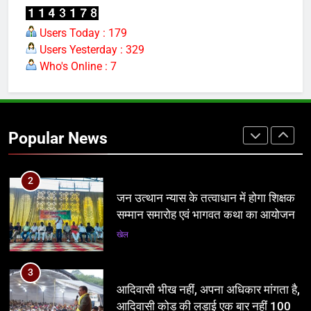
पर्यटन क्विज प्रतियोगिता में 117 विद्यालयों
की सहभागिता, डीडी नगर मॉडल विद्यालय रहा
Users Today : 179
प्रथम
Users Yesterday : 329
अन्य
Who's Online : 7
1
मोहन जी, मध्यप्रदेश को सिर्फ विकास नहीं-
दिशा भी चाहिए
Popular News
प्रमुख
2
जन उत्थान न्यास के तत्वाधान में होगा शिक्षक
सम्मान समारोह एवं भागवत कथा का आयोजन
खेल
3
आदिवासी भीख नहीं, अपना अधिकार मांगता है,
आदिवासी कोड की लड़ाई एक बार नहीं 100