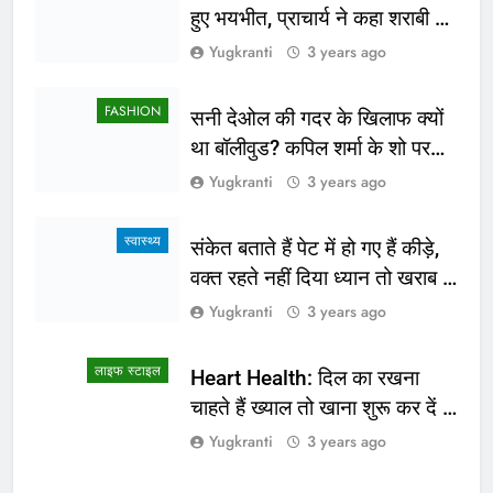
हुए भयभीत, प्राचार्य ने कहा शराबी ने
उड़ाई अफवाह
Yugkranti
3 years ago
FASHION
सनी देओल की गदर के खिलाफ क्यों
था बॉलीवुड? कपिल शर्मा के शो पर
सामने आई सच्चाई
Yugkranti
3 years ago
स्वास्थ्य
संकेत बताते हैं पेट में हो गए हैं कीड़े,
वक्त रहते नहीं दिया ध्यान तो खराब हो
जाएगी हालत
Yugkranti
3 years ago
लाइफ स्टाइल
Heart Health: दिल का रखना
चाहते हैं ख्याल तो खाना शुरू कर दें ये
4 चीजें
Yugkranti
3 years ago