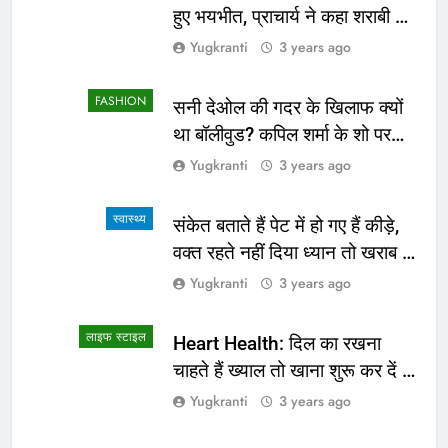
हुए भयभीत, प्राचार्य ने कहा शराबी ने
उड़ाई अफवाह
Yugkranti
3 years ago
FASHION
सनी देओल की गदर के खिलाफ क्यों
था बॉलीवुड? कपिल शर्मा के शो पर
सामने आई सच्चाई
Yugkranti
3 years ago
स्वास्थ्य
संकेत बताते हैं पेट में हो गए हैं कीड़े,
वक्त रहते नहीं दिया ध्यान तो खराब हो
जाएगी हालत
Yugkranti
3 years ago
लाइफ स्टाइल
Heart Health: दिल का रखना
चाहते हैं ख्याल तो खाना शुरू कर दें ये
4 चीजें
Yugkranti
3 years ago