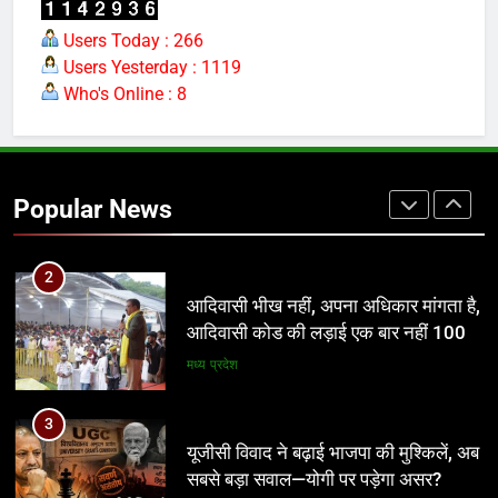
जन उत्थान न्यास के तत्वाधान में होगा शिक्षक
सम्मान समारोह एवं भागवत कथा का आयोजन
Users Today : 266
Users Yesterday : 1119
खेल
Who's Online : 8
2
आदिवासी भीख नहीं, अपना अधिकार मांगता है,
आदिवासी कोड की लड़ाई एक बार नहीं 100
Popular News
बार लड़ेंगे: उमंग सिंघार
मध्य प्रदेश
3
यूजीसी विवाद ने बढ़ाई भाजपा की मुश्किलें, अब
सबसे बड़ा सवाल—योगी पर पड़ेगा असर?
नई दिल्ली
4
आठवां वेतनमान अटका, एक करोड़ से ज्यादा
परिवारों की नजर सरकार पर