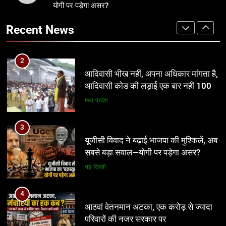
सबसे बड़ा सवाल—योगी पर पड़ेगा असर?
योगी पर पड़ेगा असर?
आदिवासी भीख नहीं, अपना अधिकार मांगता है,
आदिवासी कोड की लड़ाई एक बार नहीं 100
नई दिल्ली
Recent News
बार लड़ेंगे: उमंग सिंघार
मध्य प्रदेश
4
आठवां वेतनमान अटका, एक करोड़ से ज्यादा
3
परिवारों की नजर सरकार पर
यूजीसी विवाद ने बढ़ाई भाजपा की मुश्किलें, अब
सबसे बड़ा सवाल—योगी पर पड़ेगा असर?
प्रमुख
नई दिल्ली
5
आज से भारतीय जनता युवा मोर्चा ग्वालियर
4
महानगर का हर कार्यकर्ता अपने आप को जिला
आठवां वेतनमान अटका, एक करोड़ से ज्यादा
अध्यक्ष समझे – शिवम रानू राजावत
परिवारों की नजर सरकार पर
अन्य
प्रमुख
6
प्रतिशोध की राजनीति बंद करे भाजपा
5
सरकार, कांग्रेस अन्याय के खिलाफ निर्णायक
आज से भारतीय जनता युवा मोर्चा ग्वालियर
संघर्ष करेगी
महानगर का हर कार्यकर्ता अपने आप को जिला
मध्य प्रदेश