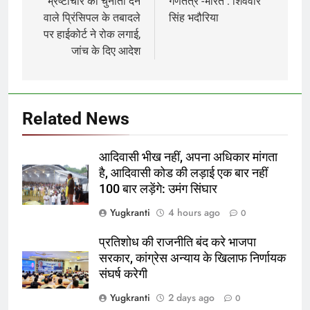
navigation
भ्रष्टाचार को चुनौती देने
गणतंत्र -भारत : शिववीर
वाले प्रिंसिपल के तबादले
सिंह भदौरिया
पर हाईकोर्ट ने रोक लगाई,
जांच के दिए आदेश
Related News
आदिवासी भीख नहीं, अपना अधिकार मांगता
है, आदिवासी कोड की लड़ाई एक बार नहीं
100 बार लड़ेंगे: उमंग सिंघार
Yugkranti
4 hours ago
0
प्रतिशोध की राजनीति बंद करे भाजपा
सरकार, कांग्रेस अन्याय के खिलाफ निर्णायक
संघर्ष करेगी
Yugkranti
2 days ago
0