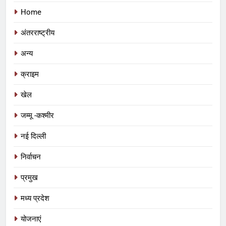
Home
अंतरराष्ट्रीय
अन्य
क्राइम
खेल
जम्मू -कश्मीर
नई दिल्ली
निर्वाचन
प्रमुख
5
आज से भारतीय जनता युवा मोर्चा ग्वालियर
मध्य प्रदेश
महानगर का हर कार्यकर्ता अपने आप को जिला
अध्यक्ष समझे – शिवम रानू राजावत
अन्य
योजनाएं