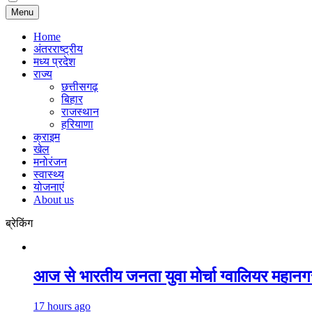
Menu
Home
अंतरराष्ट्रीय
मध्य प्रदेश
राज्य
छत्तीसगढ़
बिहार
राजस्थान
हरियाणा
क्राइम
खेल
मनोरंजन
स्वास्थ्य
योजनाएं
About us
ब्रेकिंग
आज से भारतीय जनता युवा मोर्चा ग्वालियर महानग
17 hours ago