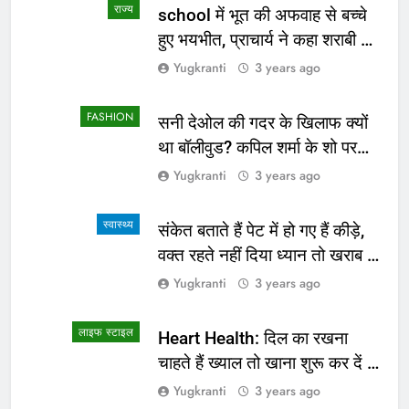
राज्य
school में भूत की अफवाह से बच्चे
हुए भयभीत, प्राचार्य ने कहा शराबी ने
उड़ाई अफवाह
Yugkranti
3 years ago
FASHION
सनी देओल की गदर के खिलाफ क्यों
था बॉलीवुड? कपिल शर्मा के शो पर
सामने आई सच्चाई
Yugkranti
3 years ago
स्वास्थ्य
संकेत बताते हैं पेट में हो गए हैं कीड़े,
वक्त रहते नहीं दिया ध्यान तो खराब हो
जाएगी हालत
Yugkranti
3 years ago
लाइफ स्टाइल
Heart Health: दिल का रखना
चाहते हैं ख्याल तो खाना शुरू कर दें ये
4 चीजें
Yugkranti
3 years ago