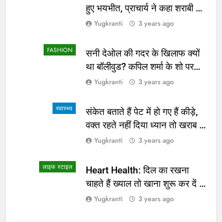
हुए भयभीत, प्राचार्य ने कहा शराबी ने
उड़ाई अफवाह
Yugkranti
3 years ago
FASHION
सनी देओल की गदर के खिलाफ क्यों
था बॉलीवुड? कपिल शर्मा के शो पर
सामने आई सच्चाई
Yugkranti
3 years ago
स्वास्थ्य
संकेत बताते हैं पेट में हो गए हैं कीड़े,
वक्त रहते नहीं दिया ध्यान तो खराब हो
जाएगी हालत
Yugkranti
3 years ago
लाइफ स्टाइल
Heart Health: दिल का रखना
चाहते हैं ख्याल तो खाना शुरू कर दें ये
4 चीजें
Yugkranti
3 years ago