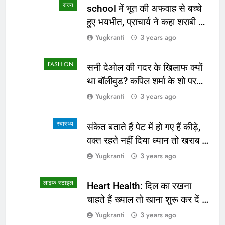
राज्य
school में भूत की अफवाह से बच्चे
हुए भयभीत, प्राचार्य ने कहा शराबी ने
उड़ाई अफवाह
Yugkranti
3 years ago
FASHION
सनी देओल की गदर के खिलाफ क्यों
था बॉलीवुड? कपिल शर्मा के शो पर
सामने आई सच्चाई
Yugkranti
3 years ago
स्वास्थ्य
संकेत बताते हैं पेट में हो गए हैं कीड़े,
वक्त रहते नहीं दिया ध्यान तो खराब हो
जाएगी हालत
Yugkranti
3 years ago
लाइफ स्टाइल
Heart Health: दिल का रखना
चाहते हैं ख्याल तो खाना शुरू कर दें ये
4 चीजें
Yugkranti
3 years ago