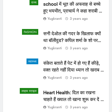
राज्य
school में भूत की अफवाह से बच्चे
हुए भयभीत, प्राचार्य ने कहा शराबी ने
उड़ाई अफवाह
Yugkranti
3 years ago
FASHION
सनी देओल की गदर के खिलाफ क्यों
था बॉलीवुड? कपिल शर्मा के शो पर
सामने आई सच्चाई
Yugkranti
3 years ago
स्वास्थ्य
संकेत बताते हैं पेट में हो गए हैं कीड़े,
वक्त रहते नहीं दिया ध्यान तो खराब हो
जाएगी हालत
Yugkranti
3 years ago
लाइफ स्टाइल
Heart Health: दिल का रखना
चाहते हैं ख्याल तो खाना शुरू कर दें ये
4 चीजें
Yugkranti
3 years ago