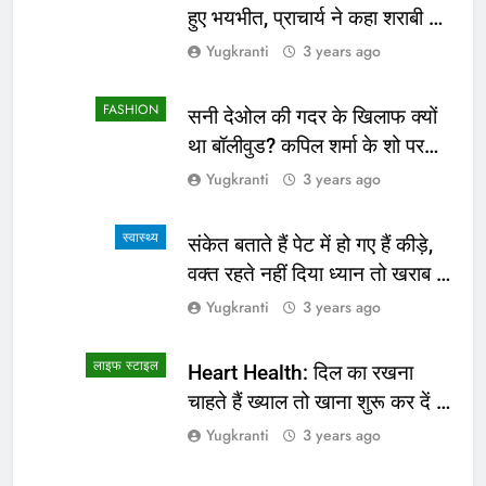
हुए भयभीत, प्राचार्य ने कहा शराबी ने
उड़ाई अफवाह
Yugkranti
3 years ago
FASHION
सनी देओल की गदर के खिलाफ क्यों
था बॉलीवुड? कपिल शर्मा के शो पर
सामने आई सच्चाई
Yugkranti
3 years ago
स्वास्थ्य
संकेत बताते हैं पेट में हो गए हैं कीड़े,
वक्त रहते नहीं दिया ध्यान तो खराब हो
जाएगी हालत
Yugkranti
3 years ago
लाइफ स्टाइल
Heart Health: दिल का रखना
चाहते हैं ख्याल तो खाना शुरू कर दें ये
4 चीजें
Yugkranti
3 years ago