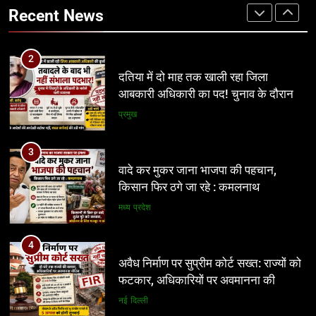
3
हटाने से निकलेगा समाधान!
अन्य
Recent News
वादे कर मुकर जाना भाजपा की पहचान,
किसान फिर ठगे जा रहे : कमलनाथ
2
मध्य प्रदेश
दतिया में दो माह तक खाली रहा जिला
आबकारी अधिकारी का पद! चुनाव के दौरान
4
पड़ोसी जिले के भरोसे चला सिस्टम, बारोड़ पर
प्रमुख
अवैध निर्माण पर सुप्रीम कोर्ट सख्त: राज्यों को
कार्रवाई की मांग
फटकार, अधिकारियों पर अवमानना की
3
कार्रवाई के संकेत
नई दिल्ली
वादे कर मुकर जाना भाजपा की पहचान,
किसान फिर ठगे जा रहे : कमलनाथ
5
मध्य प्रदेश
रीवा के कमिश्नर का अनूठा नवाचार: हर
विद्यार्थी को मिलेगा करियर मार्गदर्शन, शिक्षा
4
व्यवस्था में बदलाव की नई पहल
शिक्षा
अवैध निर्माण पर सुप्रीम कोर्ट सख्त: राज्यों को
फटकार, अधिकारियों पर अवमानना की
6
कार्रवाई के संकेत
नई दिल्ली
इंदौर में किसके संरक्षण में चल रहा आबकारी