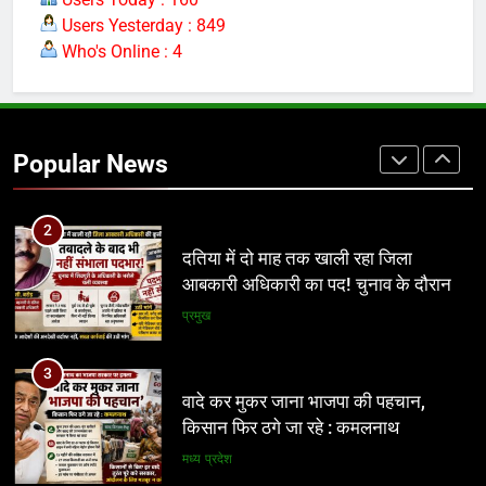
Users Yesterday : 849
1
Who's Online : 4
ग्वालियर जलभराव: अफसरों के दौरे और
निर्देशों से नहीं, नालों/जल निकासी पर कब्जे
हटाने से निकलेगा समाधान!
अन्य
Popular News
2
दतिया में दो माह तक खाली रहा जिला
आबकारी अधिकारी का पद! चुनाव के दौरान
पड़ोसी जिले के भरोसे चला सिस्टम, बारोड़ पर
प्रमुख
कार्रवाई की मांग
3
वादे कर मुकर जाना भाजपा की पहचान,
किसान फिर ठगे जा रहे : कमलनाथ
मध्य प्रदेश
4