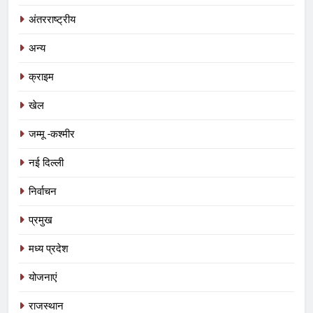
अंतरराष्ट्रीय
अन्य
क्राइम
खेल
जम्मू -कश्मीर
नई दिल्ली
निर्वाचन
प्रमुख
मध्य प्रदेश
योजनाएं
5
रीवा के कमिश्नर का अनूठा नवाचार: हर
राजस्थान