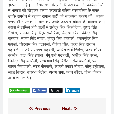
झटका लगा है। विधानसभा क्षेत्र के रिठोरा मंडल के कार्यकर्ताओं
ने भाजपा को छोड़कर बसपा प्रत्याशी राकेश रुस्तमसिंह के समक्ष
उनके समर्थन में बहुजन समाज पार्टी की सदस्यता ग्रहण की। बसपा
प्रत्याशी ने उनका सम्मान कर उनके उज्ज्वल भविष्य की कामना की।
बसपा में शामिल होने वालों में सतेंद्र सिंह सिसोदिया, सुघर सिंह
भैंसोरा, सज्जन सिंह, रिंकू राजौरिया, विक्रम बरैया, देवेंद्र सिंह
कुतवार, संजय सिंह नाका, भूपेंद्र सिंह बमरोली, श्यामसुंदर सिंह
पहाड़ी, सिरनाम सिंह पढ़ावली, वीरेंद्र सिंह, तख्त सिंह सरपंच
पढ़ावली, राजवीर सरपंच बढ़वारी, अमरेश शर्मा रिठौरा, ध्रुव कौरव
बनमोर, एदल सिंह हर्षाना, मंगू शर्मा पढ़ावली, अखेंद्र सिंह बघेल,
जितेंद्र सिंह बमरोली, राधेश्याम सिंह बिसैंठा, संजू अरदोनी, पवन
कौरव मितावाली, नरेश गोस्वामी, लक्की कटारे नौगांव, सोनू श्रीवास,
लालू किरार, करुआ रिठोरा, अरुण शर्मा, पवन कौरव, गौरव किरार
आदि शामिल हैं।
WhatsApp
Post
Share
Share
Previous:
Next:
Post