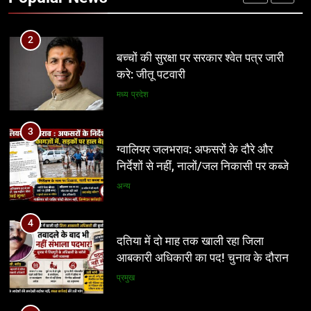
करे: जीतू पटवारी
मध्य प्रदेश
3
ग्वालियर जलभराव: अफसरों के दौरे और
निर्देशों से नहीं, नालों/जल निकासी पर कब्जे
हटाने से निकलेगा समाधान!
अन्य
4
दतिया में दो माह तक खाली रहा जिला
आबकारी अधिकारी का पद! चुनाव के दौरान
पड़ोसी जिले के भरोसे चला सिस्टम, बारोड़ पर
प्रमुख
कार्रवाई की मांग
5
वादे कर मुकर जाना भाजपा की पहचान,
किसान फिर ठगे जा रहे : कमलनाथ