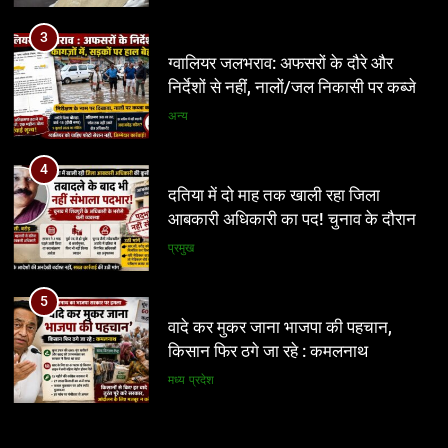
ग्वालियर जलभराव: अफसरों के दौरे और
पड़ोसी जिले के भरोसे चला सिस्टम, बारोड़ पर
प्रमुख
निर्देशों से नहीं, नालों/जल निकासी पर कब्जे
कार्रवाई की मांग
हटाने से निकलेगा समाधान!
अन्य
5
वादे कर मुकर जाना भाजपा की पहचान,
4
किसान फिर ठगे जा रहे : कमलनाथ
दतिया में दो माह तक खाली रहा जिला
मध्य प्रदेश
आबकारी अधिकारी का पद! चुनाव के दौरान
पड़ोसी जिले के भरोसे चला सिस्टम, बारोड़ पर
प्रमुख
6
कार्रवाई की मांग
अवैध निर्माण पर सुप्रीम कोर्ट सख्त: राज्यों को
5
फटकार, अधिकारियों पर अवमानना की
वादे कर मुकर जाना भाजपा की पहचान,
कार्रवाई के संकेत
नई दिल्ली
किसान फिर ठगे जा रहे : कमलनाथ
मध्य प्रदेश
7
रीवा के कमिश्नर का अनूठा नवाचार: हर
6
विद्यार्थी को मिलेगा करियर मार्गदर्शन, शिक्षा
अवैध निर्माण पर सुप्रीम कोर्ट सख्त: राज्यों को
व्यवस्था में बदलाव की नई पहल
शिक्षा
फटकार, अधिकारियों पर अवमानना की