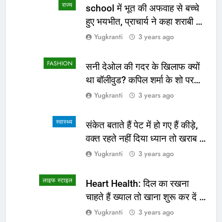
राज्य
school में भूत की अफवाह से बच्चे
हुए भयभीत, प्राचार्य ने कहा शराबी ने
उड़ाई अफवाह
Yugkranti
3 years ago
FASHION
सनी देओल की गदर के खिलाफ क्यों
था बॉलीवुड? कपिल शर्मा के शो पर
सामने आई सच्चाई
Yugkranti
3 years ago
स्वास्थ्य
संकेत बताते हैं पेट में हो गए हैं कीड़े,
वक्त रहते नहीं दिया ध्यान तो खराब हो
जाएगी हालत
Yugkranti
3 years ago
लाइफ स्टाइल
Heart Health: दिल का रखना
चाहते हैं ख्याल तो खाना शुरू कर दें ये
4 चीजें
Yugkranti
3 years ago