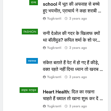
राज्य
school में भूत की अफवाह से बच्चे
हुए भयभीत, प्राचार्य ने कहा शराबी ने
उड़ाई अफवाह
Yugkranti
3 years ago
FASHION
सनी देओल की गदर के खिलाफ क्यों
था बॉलीवुड? कपिल शर्मा के शो पर
सामने आई सच्चाई
Yugkranti
3 years ago
स्वास्थ्य
संकेत बताते हैं पेट में हो गए हैं कीड़े,
वक्त रहते नहीं दिया ध्यान तो खराब हो
जाएगी हालत
Yugkranti
3 years ago
लाइफ स्टाइल
Heart Health: दिल का रखना
चाहते हैं ख्याल तो खाना शुरू कर दें ये
4 चीजें
Yugkranti
3 years ago