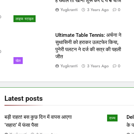
ो
हैं ख्याल तो खाना शुरू कर दें ये 4 चीजें
Yugkranti
3 Years Ago
0
0
लाइफ स्टाइल
Ultimate Table Tennis: अर्चना ने
सुथासिनी को हराकर उलटफेर किया,
पुनेरी पलटन ने दर्ज की सत्र की पहली
0
जीत
खेल
Yugkranti
3 Years Ago
0
Latest
posts
बड़ी राहत! बस कुछ दिन में वापस आएगा
Del
राज्य
‘सहारा’ में फंसा पैसा
के 
माम