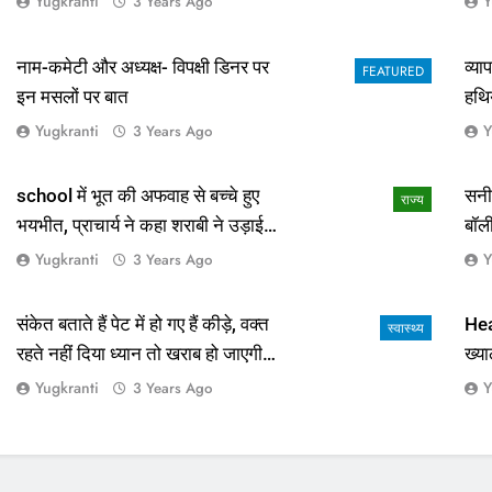
Yugkranti
Y
3 Years Ago
नाम-कमेटी और अध्यक्ष- विपक्षी डिनर पर
व्य
FEATURED
इन मसलों पर बात
हथि
Yugkranti
Y
3 Years Ago
school में भूत की अफवाह से बच्चे हुए
सनी
राज्य
भयभीत, प्राचार्य ने कहा शराबी ने उड़ाई
बॉल
अफवाह
आई 
Yugkranti
Y
3 Years Ago
संकेत बताते हैं पेट में हो गए हैं कीड़े, वक्त
Hea
स्वास्थ्य
रहते नहीं दिया ध्यान तो खराब हो जाएगी
ख्या
हालत
Yugkranti
Y
3 Years Ago