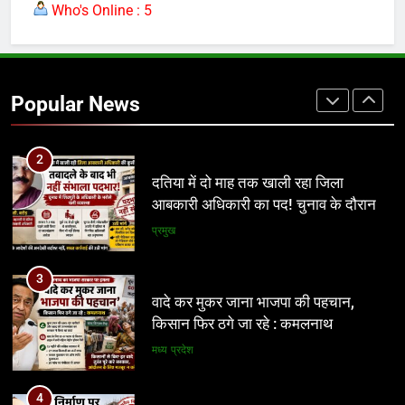
Who's Online : 5
2
दतिया में दो माह तक खाली रहा जिला
आबकारी अधिकारी का पद! चुनाव के दौरान
Popular News
पड़ोसी जिले के भरोसे चला सिस्टम, बारोड़ पर
प्रमुख
कार्रवाई की मांग
3
वादे कर मुकर जाना भाजपा की पहचान,
किसान फिर ठगे जा रहे : कमलनाथ
मध्य प्रदेश
4
अवैध निर्माण पर सुप्रीम कोर्ट सख्त: राज्यों को
फटकार, अधिकारियों पर अवमानना की
कार्रवाई के संकेत
नई दिल्ली