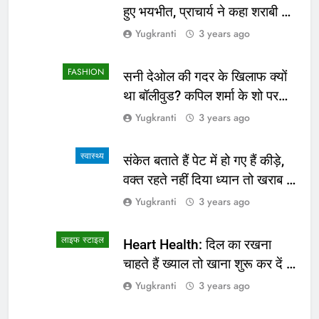
हुए भयभीत, प्राचार्य ने कहा शराबी ने
उड़ाई अफवाह
Yugkranti
3 years ago
FASHION
सनी देओल की गदर के खिलाफ क्यों
था बॉलीवुड? कपिल शर्मा के शो पर
सामने आई सच्चाई
Yugkranti
3 years ago
स्वास्थ्य
संकेत बताते हैं पेट में हो गए हैं कीड़े,
वक्त रहते नहीं दिया ध्यान तो खराब हो
जाएगी हालत
Yugkranti
3 years ago
लाइफ स्टाइल
Heart Health: दिल का रखना
चाहते हैं ख्याल तो खाना शुरू कर दें ये
4 चीजें
Yugkranti
3 years ago