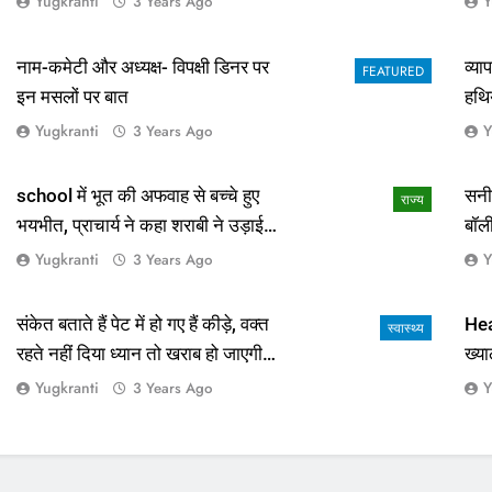
Yugkranti
Y
3 Years Ago
नाम-कमेटी और अध्यक्ष- विपक्षी डिनर पर
व्य
FEATURED
इन मसलों पर बात
हथि
Yugkranti
Y
3 Years Ago
school में भूत की अफवाह से बच्चे हुए
सनी
राज्य
भयभीत, प्राचार्य ने कहा शराबी ने उड़ाई
बॉल
अफवाह
आई 
Yugkranti
Y
3 Years Ago
संकेत बताते हैं पेट में हो गए हैं कीड़े, वक्त
Hea
स्वास्थ्य
रहते नहीं दिया ध्यान तो खराब हो जाएगी
ख्या
हालत
Yugkranti
Y
3 Years Ago