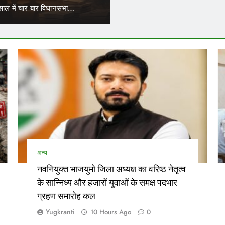
में कर सकेंगे काम
ाल में चार बार विधानसभा…
परिवहन निगम में कार्यरत आउटसोर्स कर्
अन्य
नवनियुक्त भाजयुमो जिला अध्यक्ष का वरिष्ठ नेतृत्व
के सान्निध्य और हजारों युवाओं के समक्ष पदभार
ग्रहण समारोह कल
Yugkranti
10 Hours Ago
0