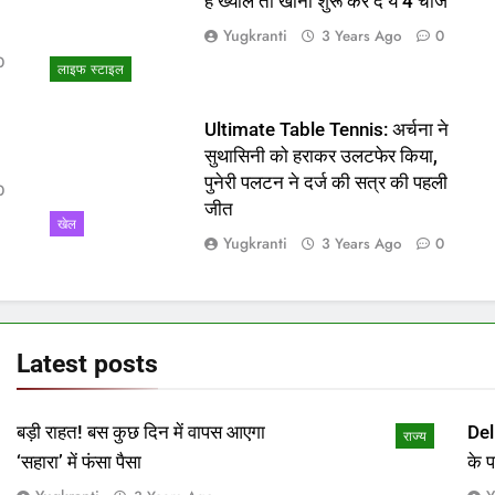
ो
हैं ख्याल तो खाना शुरू कर दें ये 4 चीजें
Yugkranti
3 Years Ago
0
0
लाइफ स्टाइल
Ultimate Table Tennis: अर्चना ने
सुथासिनी को हराकर उलटफेर किया,
पुनेरी पलटन ने दर्ज की सत्र की पहली
0
जीत
खेल
Yugkranti
3 Years Ago
0
Latest
posts
बड़ी राहत! बस कुछ दिन में वापस आएगा
Del
राज्य
‘सहारा’ में फंसा पैसा
के 
माम