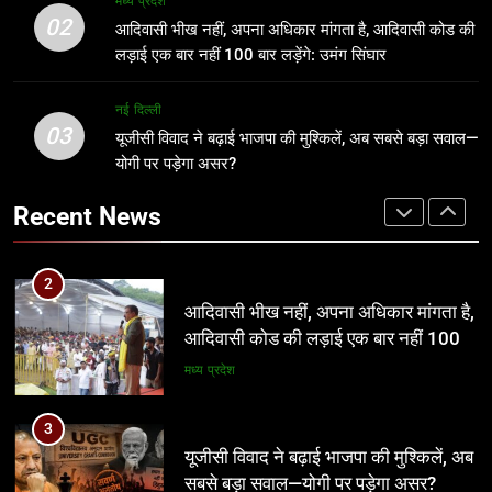
मध्य प्रदेश
आदिवासी कोड की लड़ाई एक बार नहीं 100
जन उत्थान न्यास के तत्वाधान में होगा शिक्षक
02
आदिवासी भीख नहीं, अपना अधिकार मांगता है, आदिवासी कोड की
बार लड़ेंगे: उमंग सिंघार
सम्मान समारोह एवं भागवत कथा का आयोजन
मध्य प्रदेश
लड़ाई एक बार नहीं 100 बार लड़ेंगे: उमंग सिंघार
खेल
3
नई दिल्ली
03
यूजीसी विवाद ने बढ़ाई भाजपा की मुश्किलें, अब
यूजीसी विवाद ने बढ़ाई भाजपा की मुश्किलें, अब सबसे बड़ा सवाल—
2
सबसे बड़ा सवाल—योगी पर पड़ेगा असर?
योगी पर पड़ेगा असर?
आदिवासी भीख नहीं, अपना अधिकार मांगता है,
आदिवासी कोड की लड़ाई एक बार नहीं 100
नई दिल्ली
Recent News
बार लड़ेंगे: उमंग सिंघार
मध्य प्रदेश
4
आठवां वेतनमान अटका, एक करोड़ से ज्यादा
3
परिवारों की नजर सरकार पर
यूजीसी विवाद ने बढ़ाई भाजपा की मुश्किलें, अब
सबसे बड़ा सवाल—योगी पर पड़ेगा असर?
प्रमुख
नई दिल्ली
5
आज से भारतीय जनता युवा मोर्चा ग्वालियर
4
महानगर का हर कार्यकर्ता अपने आप को जिला
आठवां वेतनमान अटका, एक करोड़ से ज्यादा
अध्यक्ष समझे – शिवम रानू राजावत
परिवारों की नजर सरकार पर
अन्य