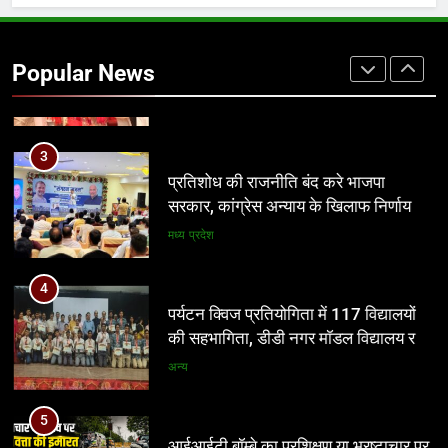
2
आज से भारतीय जनता युवा मोर्चा ग्वालियर
महानगर का हर कार्यकर्ता अपने आप को जिला
Popular News
अध्यक्ष समझे – शिवम रानू राजावत
अन्य
3
प्रतिशोध की राजनीति बंद करे भाजपा
सरकार, कांग्रेस अन्याय के खिलाफ निर्णायक
संघर्ष करेगी
मध्य प्रदेश
4
पर्यटन क्विज प्रतियोगिता में 117 विद्यालयों
की सहभागिता, डीडी नगर मॉडल विद्यालय रहा
प्रथम
अन्य
5
आईआईटी बॉम्बे का प्रशिक्षण या भ्रष्टाचार पर