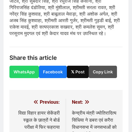
जाटव, श्री सुबेदार सिंह, श्री रघुराज सिंह कंसाना, श्री
गिरिराजसिंह दंडोतिया, श्री मुंशीलाल, श्रीमती सरला रावत, श्री
नरेंद्र सिंह कुशवाह, श्री बाबूलाल मेवाड़ा, श्री अशोक अर्गल, श्री
अजब सिंह कुशवाहा, श्रीमती आरती गुर्जर, श्रीमती गुड्डी बाई, श्री
राकेश मावई, श्री सत्यप्रकाश सखवार, श्री कमलेश सुमन, श्री
परसुराम मुदगल एवं श्री केदार यादव मंच पर उपस्थित रहे।
Share this article
WhatsApp
Facebook
𝕏 Post
Copy Link
Previous:
Next:
Post
navigation
विद्या विहार हायर सेकेंडरी
केन्द्रीय मंत्री ज्योतिरादित्य
स्कूल के छात्रों ने बोर्ड
सिंधिया ने डबरा एवं करैरा
परीक्षा में फिर फहराया
विधानसभा में जनसभाओं को