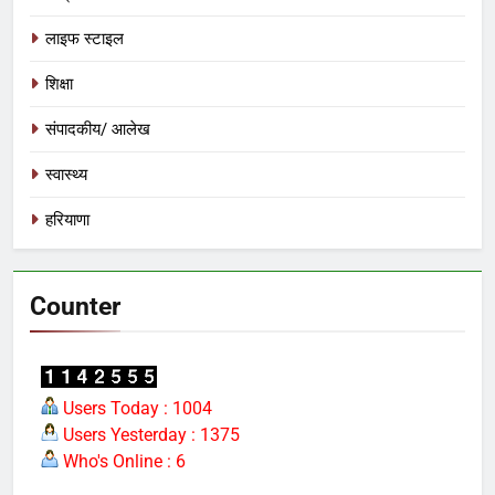
अन्य
लाइफ स्टाइल
7
शिक्षा
मंत्री विजयवर्गीय ने भाजपा प्रदेश कार्यालय में
कार्यकर्ताओं की सुनी जनसमस्याएं
संपादकीय/ आलेख
अन्य
स्वास्थ्य
8
हरियाणा
बच्चों की सुरक्षा पर सरकार श्वेत पत्र जारी
करे: जीतू पटवारी
मध्य प्रदेश
Counter
1
आठवां वेतनमान अटका, एक करोड़ से ज्यादा
परिवारों की नजर सरकार पर
Users Today : 1004
Users Yesterday : 1375
प्रमुख
Who's Online : 6