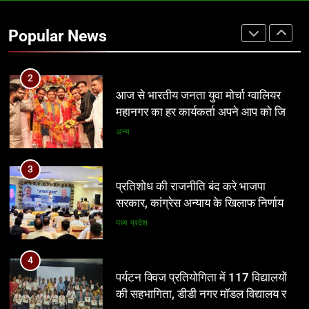
आज से भारतीय जनता युवा मोर्चा ग्वालियर
महानगर का हर कार्यकर्ता अपने आप को जिला
Popular News
अध्यक्ष समझे – शिवम रानू राजावत
अन्य
3
प्रतिशोध की राजनीति बंद करे भाजपा
सरकार, कांग्रेस अन्याय के खिलाफ निर्णायक
संघर्ष करेगी
मध्य प्रदेश
4
पर्यटन क्विज प्रतियोगिता में 117 विद्यालयों
की सहभागिता, डीडी नगर मॉडल विद्यालय रहा
प्रथम
अन्य
5
आईआईटी बॉम्बे का प्रशिक्षण या भ्रष्टाचार पर
पर्दा? मध्य प्रदेश के लोक निर्माण विभाग पर