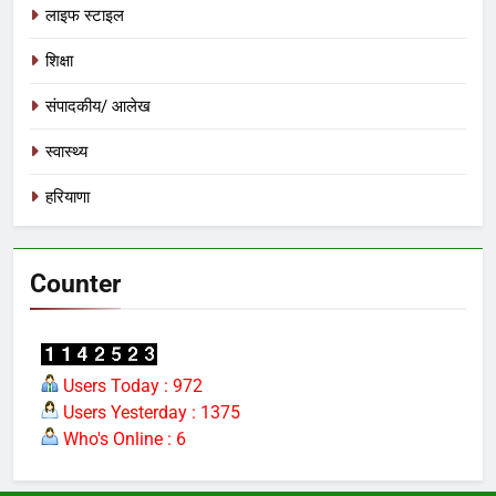
लाइफ स्टाइल
7
शिक्षा
मंत्री विजयवर्गीय ने भाजपा प्रदेश कार्यालय में
कार्यकर्ताओं की सुनी जनसमस्याएं
संपादकीय/ आलेख
अन्य
स्वास्थ्य
8
हरियाणा
बच्चों की सुरक्षा पर सरकार श्वेत पत्र जारी
करे: जीतू पटवारी
मध्य प्रदेश
Counter
1
आठवां वेतनमान अटका, एक करोड़ से ज्यादा
परिवारों की नजर सरकार पर
Users Today : 972
Users Yesterday : 1375
प्रमुख
Who's Online : 6
2