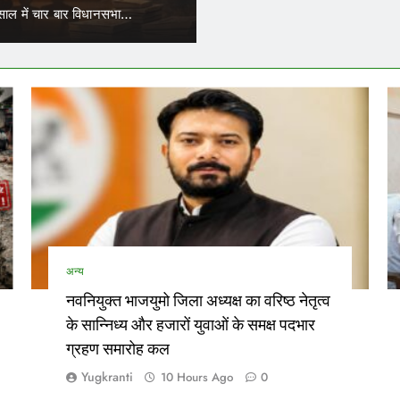
में कर सकेंगे काम
ाल में चार बार विधानसभा…
परिवहन निगम में कार्यरत आउटसोर्स कर्
अन्य
नवनियुक्त भाजयुमो जिला अध्यक्ष का वरिष्ठ नेतृत्व
के सान्निध्य और हजारों युवाओं के समक्ष पदभार
ग्रहण समारोह कल
Yugkranti
10 Hours Ago
0