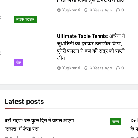
ो
हैं ख्याल तो खाना शुरू कर दें ये 4 चीजें
Yugkranti
3 Years Ago
0
0
लाइफ स्टाइल
Ultimate Table Tennis: अर्चना ने
सुथासिनी को हराकर उलटफेर किया,
पुनेरी पलटन ने दर्ज की सत्र की पहली
0
जीत
खेल
Yugkranti
3 Years Ago
0
Latest
posts
बड़ी राहत! बस कुछ दिन में वापस आएगा
Del
राज्य
‘सहारा’ में फंसा पैसा
के 
माम