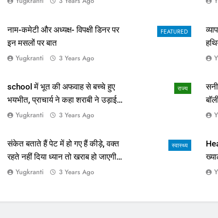
Yugkranti
Y
3 Years Ago
नाम-कमेटी और अध्यक्ष- विपक्षी डिनर पर
व्य
FEATURED
इन मसलों पर बात
हथि
Yugkranti
Y
3 Years Ago
school में भूत की अफवाह से बच्चे हुए
सनी
राज्य
भयभीत, प्राचार्य ने कहा शराबी ने उड़ाई
बॉल
अफवाह
आई 
Yugkranti
Y
3 Years Ago
संकेत बताते हैं पेट में हो गए हैं कीड़े, वक्त
Hea
स्वास्थ्य
रहते नहीं दिया ध्यान तो खराब हो जाएगी
ख्या
हालत
Yugkranti
Y
3 Years Ago