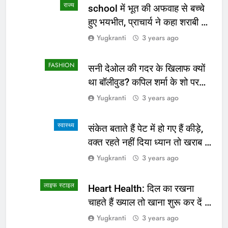
राज्य
school में भूत की अफवाह से बच्चे
हुए भयभीत, प्राचार्य ने कहा शराबी ने
उड़ाई अफवाह
Yugkranti
3 years ago
FASHION
सनी देओल की गदर के खिलाफ क्यों
था बॉलीवुड? कपिल शर्मा के शो पर
सामने आई सच्चाई
Yugkranti
3 years ago
स्वास्थ्य
संकेत बताते हैं पेट में हो गए हैं कीड़े,
वक्त रहते नहीं दिया ध्यान तो खराब हो
जाएगी हालत
Yugkranti
3 years ago
लाइफ स्टाइल
Heart Health: दिल का रखना
चाहते हैं ख्याल तो खाना शुरू कर दें ये
4 चीजें
Yugkranti
3 years ago