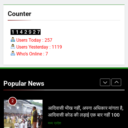
पर्दा? मध्य प्रदेश के लोक निर्माण विभाग पर
उठे बड़े सवाल
मध्य प्रदेश
Counter
1
जन उत्थान न्यास के तत्वाधान में होगा शिक्षक
सम्मान समारोह एवं भागवत कथा का आयोजन
Users Today : 257
Users Yesterday : 1119
खेल
Who's Online : 7
2
आदिवासी भीख नहीं, अपना अधिकार मांगता है,
आदिवासी कोड की लड़ाई एक बार नहीं 100
Popular News
बार लड़ेंगे: उमंग सिंघार
मध्य प्रदेश
3
यूजीसी विवाद ने बढ़ाई भाजपा की मुश्किलें, अब
सबसे बड़ा सवाल—योगी पर पड़ेगा असर?
नई दिल्ली