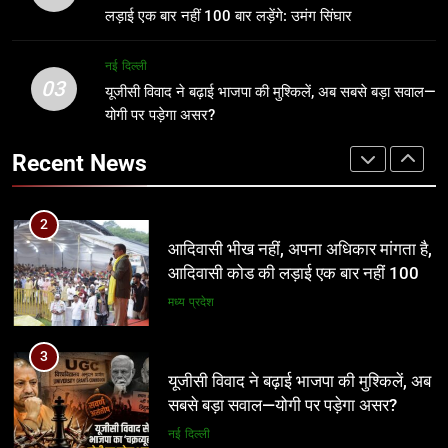
बार लड़ेंगे: उमंग सिंघार
मध्य प्रदेश
सम्मान समारोह एवं भागवत कथा का आयोजन
लड़ाई एक बार नहीं 100 बार लड़ेंगे: उमंग सिंघार
खेल
नई दिल्ली
3
03
यूजीसी विवाद ने बढ़ाई भाजपा की मुश्किलें, अब
यूजीसी विवाद ने बढ़ाई भाजपा की मुश्किलें, अब सबसे बड़ा सवाल—
2
योगी पर पड़ेगा असर?
सबसे बड़ा सवाल—योगी पर पड़ेगा असर?
आदिवासी भीख नहीं, अपना अधिकार मांगता है,
नई दिल्ली
आदिवासी कोड की लड़ाई एक बार नहीं 100
Recent News
बार लड़ेंगे: उमंग सिंघार
मध्य प्रदेश
4
आठवां वेतनमान अटका, एक करोड़ से ज्यादा
3
परिवारों की नजर सरकार पर
यूजीसी विवाद ने बढ़ाई भाजपा की मुश्किलें, अब
प्रमुख
सबसे बड़ा सवाल—योगी पर पड़ेगा असर?
नई दिल्ली
5
आज से भारतीय जनता युवा मोर्चा ग्वालियर
4
महानगर का हर कार्यकर्ता अपने आप को जिला
आठवां वेतनमान अटका, एक करोड़ से ज्यादा
अध्यक्ष समझे – शिवम रानू राजावत
अन्य
परिवारों की नजर सरकार पर
प्रमुख