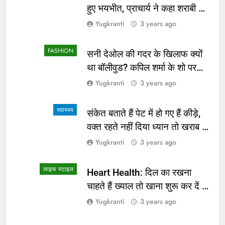
हुए भयभीत, प्राचार्य ने कहा शराबी ने
उड़ाई अफवाह
Yugkranti
3 years ago
FASHION
सनी देओल की गदर के खिलाफ क्यों
था बॉलीवुड? कपिल शर्मा के शो पर
सामने आई सच्चाई
Yugkranti
3 years ago
स्वास्थ्य
संकेत बताते हैं पेट में हो गए हैं कीड़े,
वक्त रहते नहीं दिया ध्यान तो खराब हो
जाएगी हालत
Yugkranti
3 years ago
लाइफ स्टाइल
Heart Health: दिल का रखना
चाहते हैं ख्याल तो खाना शुरू कर दें ये
4 चीजें
Yugkranti
3 years ago