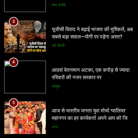
नई दिल्ली
4
आठवां वेतनमान अटका, एक करोड़ से ज्यादा
परिवारों की नजर सरकार पर
प्रमुख
5
आज से भारतीय जनता युवा मोर्चा ग्वालियर
महानगर का हर कार्यकर्ता अपने आप को जिला
अध्यक्ष समझे – शिवम रानू राजावत
अन्य
6
प्रतिशोध की राजनीति बंद करे भाजपा
5
सरकार, कांग्रेस अन्याय के खिलाफ निर्णायक
आज से भारतीय जनता युवा मोर्चा ग्वालियर
संघर्ष करेगी
महानगर का हर कार्यकर्ता अपने आप को जिला
मध्य प्रदेश
अध्यक्ष समझे – शिवम रानू राजावत
अन्य