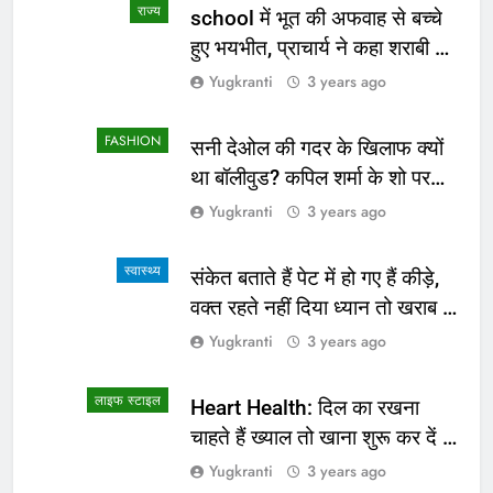
राज्य
school में भूत की अफवाह से बच्चे
हुए भयभीत, प्राचार्य ने कहा शराबी ने
उड़ाई अफवाह
Yugkranti
3 years ago
FASHION
सनी देओल की गदर के खिलाफ क्यों
था बॉलीवुड? कपिल शर्मा के शो पर
सामने आई सच्चाई
Yugkranti
3 years ago
स्वास्थ्य
संकेत बताते हैं पेट में हो गए हैं कीड़े,
वक्त रहते नहीं दिया ध्यान तो खराब हो
जाएगी हालत
Yugkranti
3 years ago
लाइफ स्टाइल
Heart Health: दिल का रखना
चाहते हैं ख्याल तो खाना शुरू कर दें ये
4 चीजें
Yugkranti
3 years ago