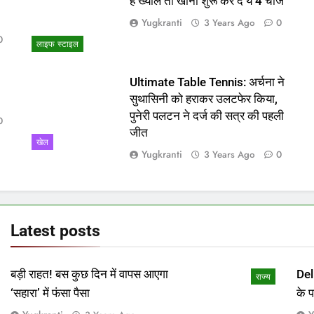
ो
हैं ख्याल तो खाना शुरू कर दें ये 4 चीजें
Yugkranti
3 Years Ago
0
0
लाइफ स्टाइल
Ultimate Table Tennis: अर्चना ने
सुथासिनी को हराकर उलटफेर किया,
पुनेरी पलटन ने दर्ज की सत्र की पहली
0
जीत
खेल
Yugkranti
3 Years Ago
0
Latest
posts
बड़ी राहत! बस कुछ दिन में वापस आएगा
Del
राज्य
‘सहारा’ में फंसा पैसा
के 
माम