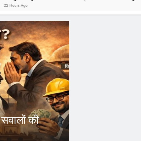
2 Years Ago
FEATURED
आरएसएस और जनसं
र्स
कांग्रेस छोड़ उ
ब अपने जिले
इंदौर।भारतीय राष्ट्रीय कांग्रेस के म