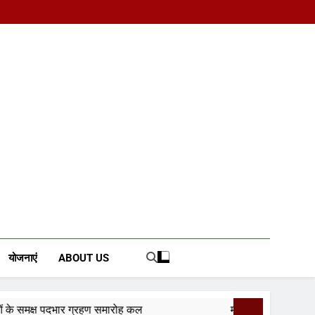
d News Portal
योजनाएं
ABOUT US
 समारोह कल
मंत्री विजयवर्गीय ने भाजपा प्रदेश कार्यालय में क