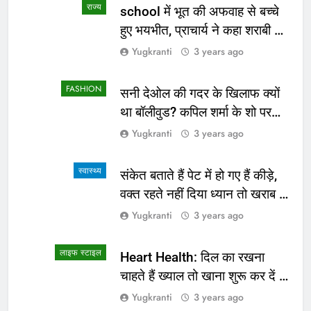
राज्य
school में भूत की अफवाह से बच्चे
हुए भयभीत, प्राचार्य ने कहा शराबी ने
उड़ाई अफवाह
Yugkranti
3 years ago
FASHION
सनी देओल की गदर के खिलाफ क्यों
था बॉलीवुड? कपिल शर्मा के शो पर
सामने आई सच्चाई
Yugkranti
3 years ago
स्वास्थ्य
संकेत बताते हैं पेट में हो गए हैं कीड़े,
वक्त रहते नहीं दिया ध्यान तो खराब हो
जाएगी हालत
Yugkranti
3 years ago
लाइफ स्टाइल
Heart Health: दिल का रखना
चाहते हैं ख्याल तो खाना शुरू कर दें ये
4 चीजें
Yugkranti
3 years ago