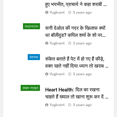
हुए भयभीत, प्राचार्य ने कहा शराबी ने
उड़ाई अफवाह
Yugkranti
3 years ago
FASHION
सनी देओल की गदर के खिलाफ क्यों
था बॉलीवुड? कपिल शर्मा के शो पर
सामने आई सच्चाई
Yugkranti
3 years ago
स्वास्थ्य
संकेत बताते हैं पेट में हो गए हैं कीड़े,
वक्त रहते नहीं दिया ध्यान तो खराब हो
जाएगी हालत
Yugkranti
3 years ago
लाइफ स्टाइल
Heart Health: दिल का रखना
चाहते हैं ख्याल तो खाना शुरू कर दें ये
4 चीजें
Yugkranti
3 years ago